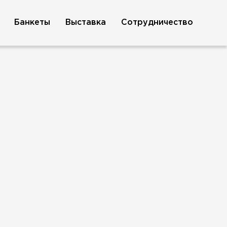
Банкеты
Выставка
Сотрудничество