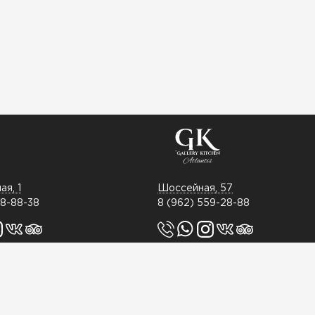
я, 1
Шоссейная, 57
48-88-38
8 (962) 559-28-88