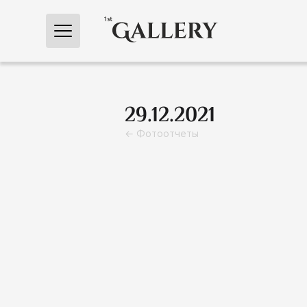
← Главная
29.12.2021
← Фотоотчеты